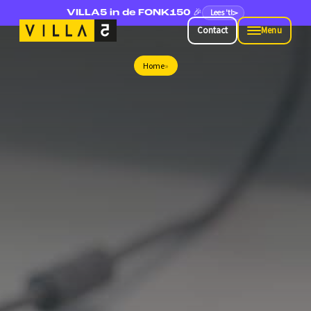
Lees 't!
VILLA5 in de FONK150 🎉
Contact
Menu
Contact
Menu
Home
»