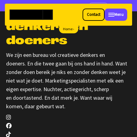
Lees 't!
VILLA5 in de FONK150 🎉
Creatieve
Contact
Menu
denkers
en
Home
»
doeners
We zijn een bureau vol
creatieve denkers en
doeners
.
En die twee gaan bij ons hand in hand. Want
zonder
doen bereik je niks en zonder denken weet je
niet wat
je doet. Marketingspecialisten met elk een
eigen
expertise. Nuchter, actiegericht, scherp
en
doortastend. En dat merk je.
Want waar wij
komen,
daar gebeurt wat.