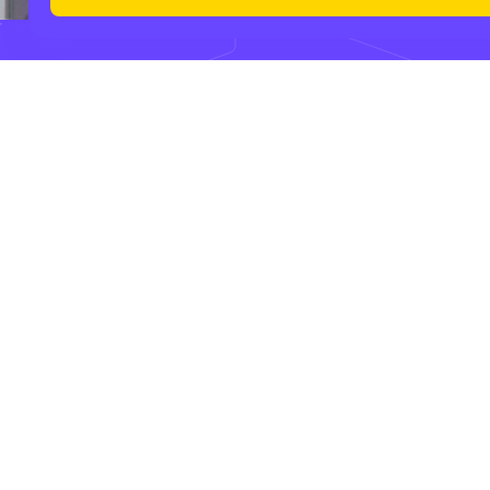
Verstuur
Klaar om
jouw
podcast
op te
nemen?
Mail!
Creatieve
denkers
en
doeners