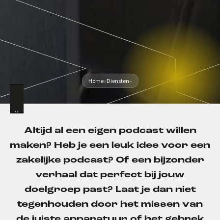
Home
»
Diensten
»
Altijd al een eigen podcast willen
maken?
Heb je
e
en
leuk idee voor
e
en
zakelijke podcast
?
O
f
een bijzonder
verhaal
d
at
perfect bij jouw
doelgroep past
? Laat je dan niet
tegenhouden
door
het missen
van
de juiste
apparatuur of het
gebrek