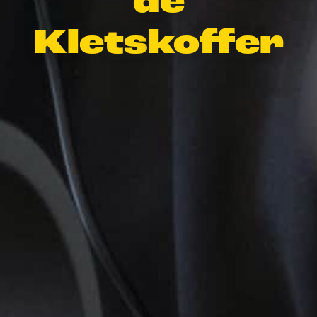
de
Klets
koffer