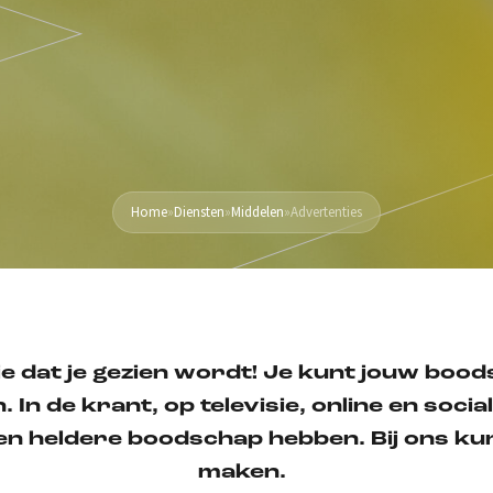
Home
»
Diensten
»
Middelen
»
Advertenties
je dat je gezien wordt! Je kunt
jouw boods
n.
In de krant,
op
televisie, online en soci
een heldere boodschap hebben
.
Bij ons ku
maken.