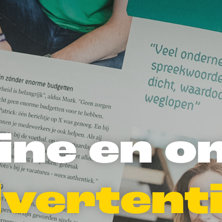
ine en o
vertent