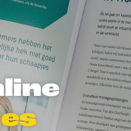
nline
ies