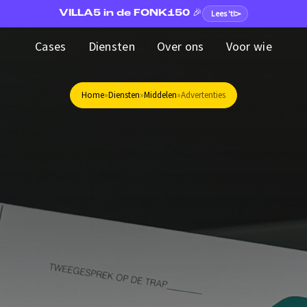
VILLA5 in de FONK150 🎉
Lees 't!
Cases
Cases
Diensten
Diensten
Over ons
Over ons
Voor wie
Voor wie
Home
»
Diensten
»
Middelen
»
Advertenties