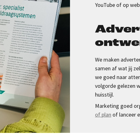
YouTube
of op web
Adver
ontwe
We maken adverten
samen af wat jij ze
we goed naar attent
volgorde gelezen wo
huisstijl.
Marketing goed or
of plan
of lanceer 