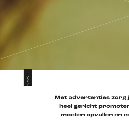
Met a
dvertenties
zorg 
heel gericht
promote
moeten opvallen en 