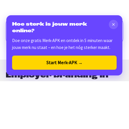
Hoe sterk is jouw merk
Veelgestelde vragen over
online?
employer branding
Doe onze gratis Merk-APK en ontdek in 5 minuten waar
jouw merk nu staat – en hoe je het nóg sterker maakt.
Start Merk-APK →
Verstuur
Employer branding in
het onderwijs: maak het
verschil voor je team
Het onderwijs staat of valt met goede mensen. Maar
in een tijd van toenemende lerarentekorten en hoge
werkdruk is het niet vanzelfsprekend dat