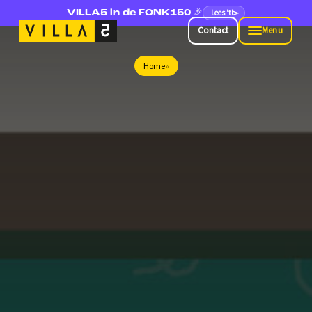
Lees 't!
VILLA5 in de FONK150 🎉
Contact
Menu
Contact
Menu
Home
»