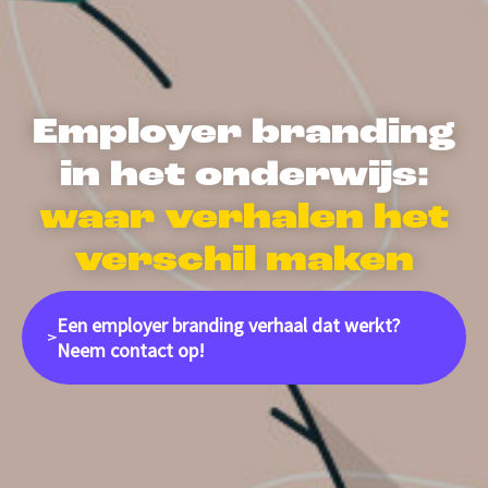
Employer
branding
in het onderwijs:
waar verhalen het
verschil maken
Een employer branding verhaal dat werkt?
Neem contact op!