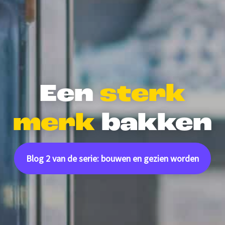
Een
sterk
merk
bakken
Blog 2 van de serie: bouwen en gezien worden