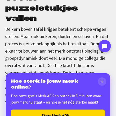
puzzelstukjes
vallen
De kern boven tafel krijgen betekent scherpe vragen
stellen. Maar ook piekeren, duiden en schaven. En dat
proces is net zo belangrijk als het resultaat. Door met
elkaar te bouwen aan het merk ontstaat binding. En
groepsdynamiek doet veel. Die mondige collega die
overal wat van vindt. De stille kracht die soms
verrassend uit de hoek komt. De juiste mix van
collega’s zorgt voor energie en discussie. Zodra die
Hoe sterk is jouw merk
scherpe antwoorden er zijn, zijn er duidelijke knopen
online?
doorgehakt. De puzzelstukjes vallen in elkaar: de kern
Doe onze gratis Merk-APK en ontdek in 5 minuten waar
van het merk.
jouw merk nu staat – en hoe je het nóg sterker maakt.
Het is mijn werk, maar dat moment blijft magisch.
Start Merk-APK →