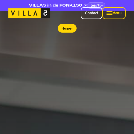
Lees 't!
VILLA5 in de FONK150 🎉
Contact
Menu
Contact
Menu
Home
»