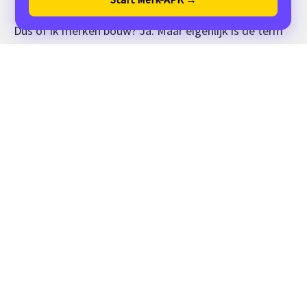
Iedere keer weer!
Verstuur
Dus of ik merken bouw? Ja. Maar eigenlijk is de term
merkenbakker beter. Iemand die samen met de
organisatie en collega’s van de juiste ingrediënten een
heerlijk merkverhaal bakt. En er daarna voor zorgt dat
iedereen ervan hoort. In de organisatie en daarbuiten.
Je wil dat mensen door je aantrekkelijke etalage en
de lekkere geur, naar binnen worden gelokt. En dat
jouw merk en producten als warme broodjes over de
toonbank vliegen, toch?
Dan zit je gebakken!