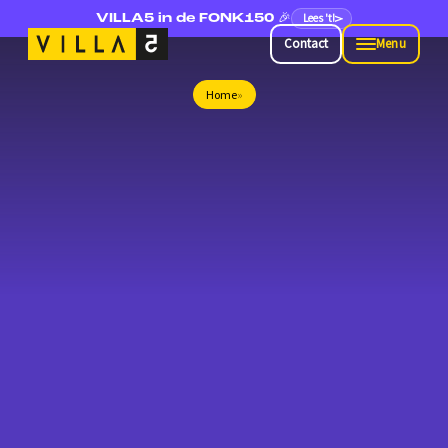
Lees 't!
VILLA5 in de FONK150 🎉
Contact
Menu
Contact
Menu
Home
»