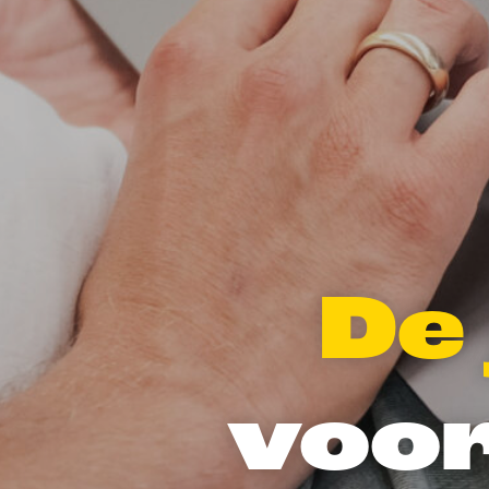
De 
voor