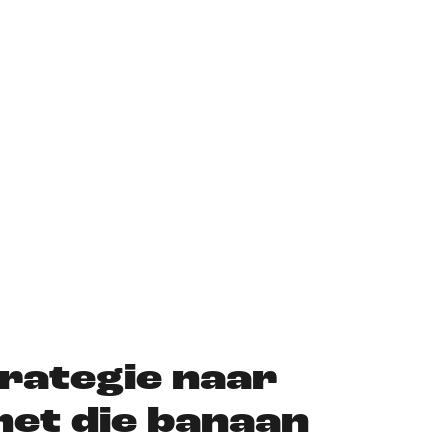
rategie naar
et die banaan