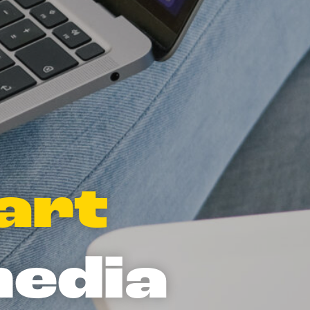
tart
media