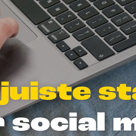
juiste s
 social 