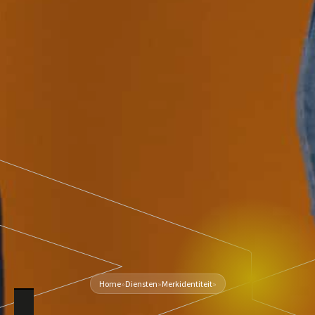
Home
»
Diensten
»
Merkidentiteit
»