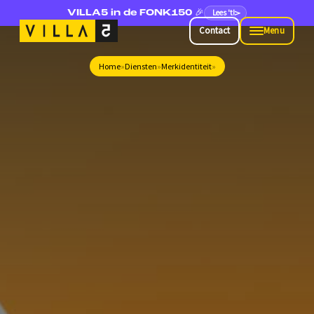
Lees 't!
VILLA5 in de FONK150 🎉
Contact
Menu
Contact
Menu
Home
»
Diensten
»
Merkidentiteit
»