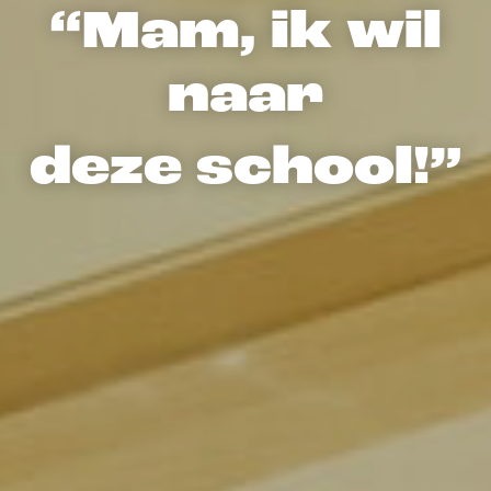
“Mam, ik wil
naar
deze school!”