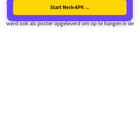
wensen van Stichting Robijn.
Start Merk-APK →
In het plan vind je onder andere een
infographic
. Deze
Verstuur
werd ook als poster opgeleverd om op te hangen in de
scholen.
Winwin
! Zo is alles in één opslag duidelijk,
voor iedereen.
100% G
erecycled papier