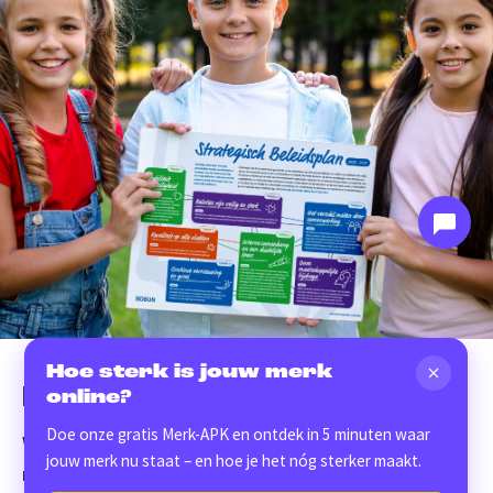
Hoe sterk is jouw merk
In één opslag duidelijk
online?
Doe onze gratis Merk-APK en ontdek in 5 minuten waar
We leverden een strategisch beleidsplan op. In een
jouw merk nu staat – en hoe je het nóg sterker maakt.
mooi en speels jasje! Een dat helemaal aansluit bij de