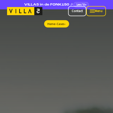
Lees 't!
VILLA5 in de FONK150 🎉
Contact
Menu
Contact
Menu
Home
»
Cases
»